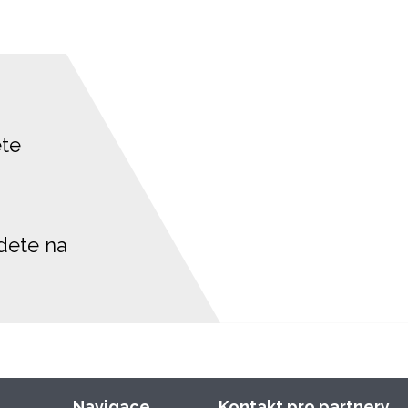
ete
jdete na
Navigace
Kontakt pro partnery