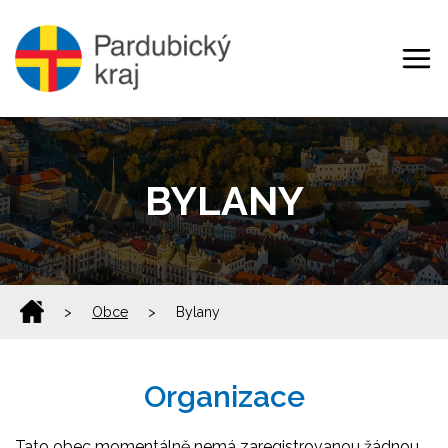
BYLANY
>
Obce
>
Bylany
Organizace
Tato obec momentálně nemá zaregistrovanou žádnou