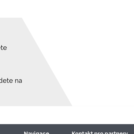
ete
jdete na
Navigace
Kontakt pro partnery