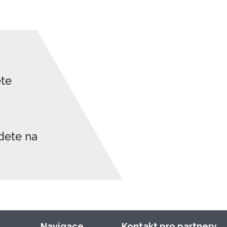
ete
jdete na
Navigace
Kontakt pro partnery