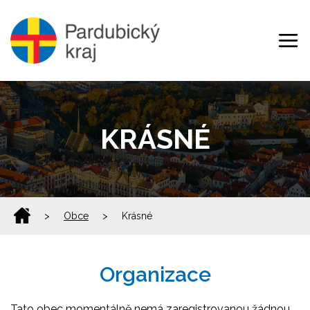
KRÁSNÉ
>
Obce
>
Krásné
Organizace
Tato obec momentálně nemá zaregistrovanou žádnou