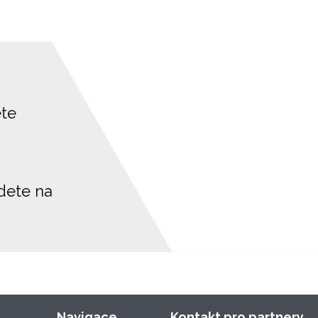
ete
jdete na
Navigace
Kontakt pro partnery