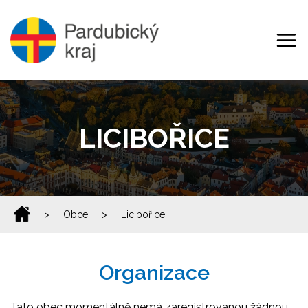
LICIBOŘICE
>
Obce
>
Licibořice
Organizace
Tato obec momentálně nemá zaregistrovanou žádnou