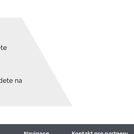
ete
jdete na
Navigace
Kontakt pro partnery