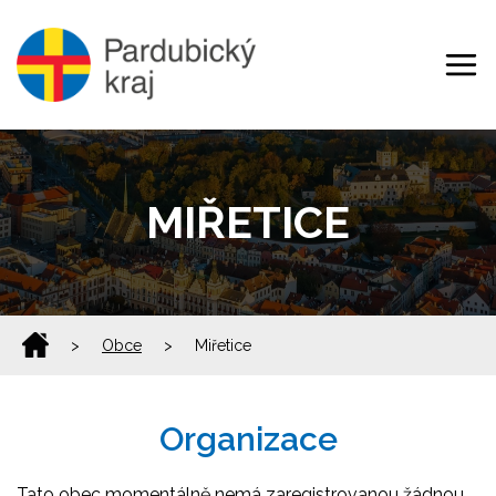
MIŘETICE
>
Obce
>
Miřetice
Organizace
Tato obec momentálně nemá zaregistrovanou žádnou