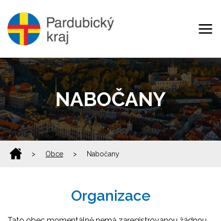
NABOČANY
>
Obce
>
Nabočany
Organizace
Tato obec momentálně nemá zaregistrovanou žádnou