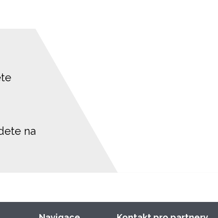
ete
jdete na
Navigace
Kontakt pro partnery