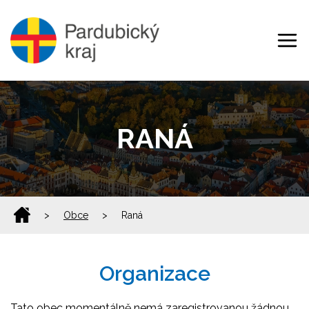
RANÁ
>
Obce
>
Raná
Organizace
Tato obec momentálně nemá zaregistrovanou žádnou