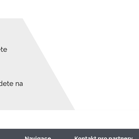
ete
jdete na
Navigace
Kontakt pro partnery