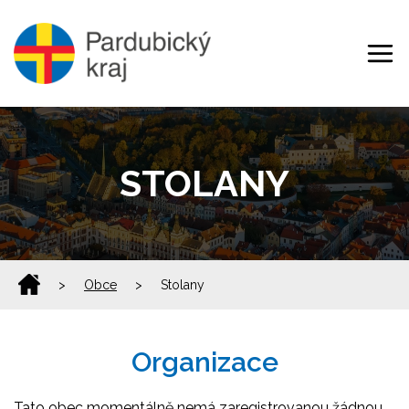
STOLANY
>
Obce
>
Stolany
Organizace
Tato obec momentálně nemá zaregistrovanou žádnou