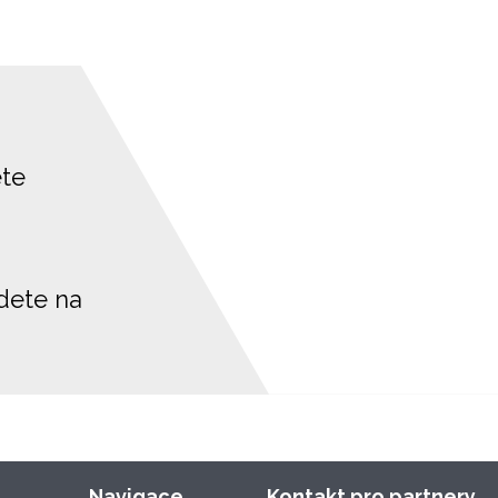
ete
jdete na
Navigace
Kontakt pro partnery