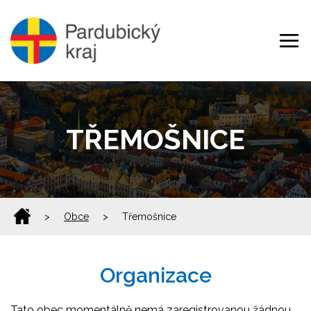
TŘEMOŠNICE
>
Obce
>
Třemošnice
Organizace
Tato obec momentálně nemá zaregistrovanou žádnou