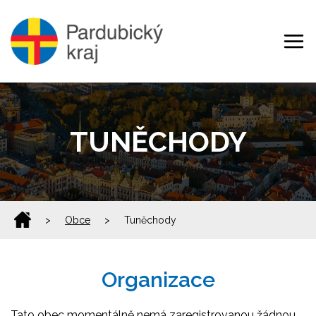
TUNĚCHODY
>
Obce
>
Tuněchody
Organizace
Tato obec momentálně nemá zaregistrovanou žádnou