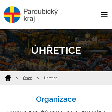
ÚHŘETICE
>
Obce
>
Úhřetice
Organizace
Tato obec momentálně nemá zaregistrovanou žádnou