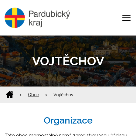
VOJTĚCHOV
>
Obce
>
Vojtěchov
Organizace
Tato obec momentálně nemá zaregistrovanou žádnou