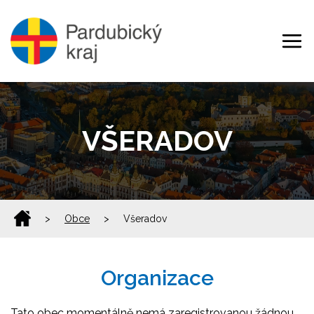
VŠERADOV
>
Obce
>
Všeradov
Organizace
Tato obec momentálně nemá zaregistrovanou žádnou