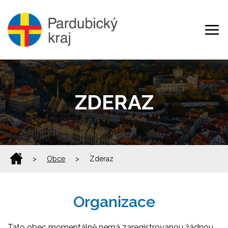
ZDERAZ
>
Obce
>
Zderaz
Organizace
Tato obec momentálně nemá zaregistrovanou žádnou