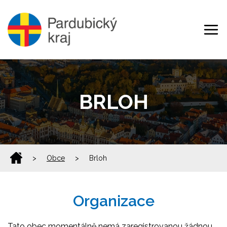
BRLOH
>
Obce
>
Brloh
Organizace
Tato obec momentálně nemá zaregistrovanou žádnou