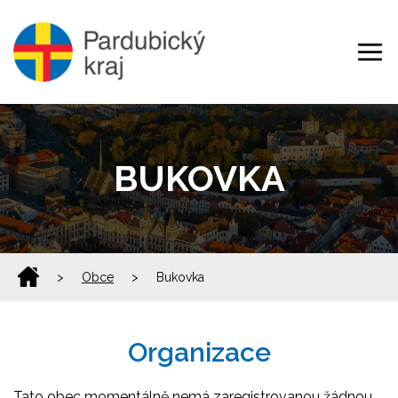
BUKOVKA
>
Obce
>
Bukovka
Organizace
Tato obec momentálně nemá zaregistrovanou žádnou