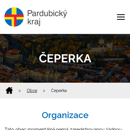
ČEPERKA
>
Obce
>
Čeperka
Organizace
Tato obec momentálně nemá zaregistrovanou žádnou