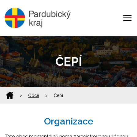
ČEPÍ
>
Obce
>
Čepí
Organizace
Tato obec momentálně nemá zaregistrovanou žádnou