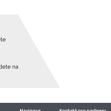
ete
jdete na
Navigace
Kontakt pro partnery