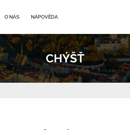
O NÁS
NÁPOVĚDA
CHÝŠŤ