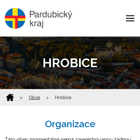
HROBICE
>
Obce
>
Hrobice
Organizace
Tato obec momentálně nemá zaregistrovanou žádnou