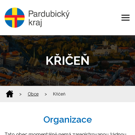
KŘIČEŇ
>
Obce
>
Křičeň
Organizace
Tato obec momentálně nemá zaregistrovanou žádnou