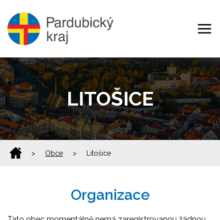
LITOŠICE
>
Obce
>
Litošice
Organizace
Tato obec momentálně nemá zaregistrovanou žádnou