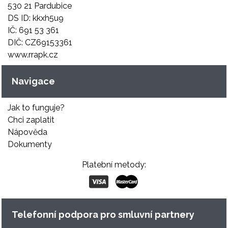
530 21 Pardubice
DS ID: kkxh5u9
IČ: 691 53 361
DIČ: CZ69153361
www.rrapk.cz
Navigace
Jak to funguje?
Chci zaplatit
Nápověda
Dokumenty
Platební metody:
Telefonní podpora pro smluvní partnery