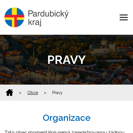
PRAVY
>
Obce
>
Pravy
Organizace
Tato obec momentálně nemá zaregistrovanou žádnou