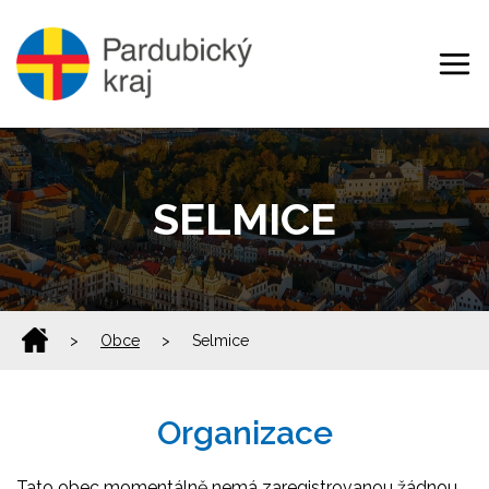
SELMICE
>
Obce
>
Selmice
Organizace
Tato obec momentálně nemá zaregistrovanou žádnou