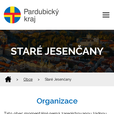
STARÉ JESENČANY
>
Obce
>
Staré Jesenčany
Organizace
Tato obec momentálně nemá zaregistrovanou žádnou