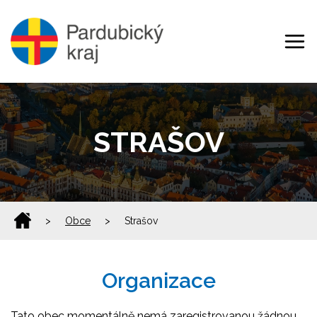
STRAŠOV
>
Obce
>
Strašov
Organizace
Tato obec momentálně nemá zaregistrovanou žádnou