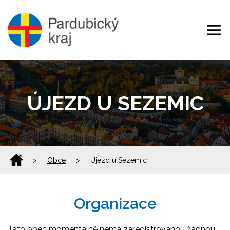
ÚJEZD U SEZEMIC
>
Obce
>
Újezd u Sezemic
Organizace
Tato obec momentálně nemá zaregistrovanou žádnou