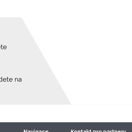
ete
jdete na
Navigace
Kontakt pro partnery