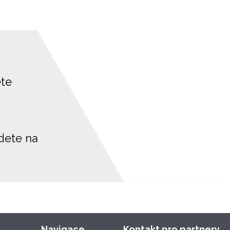
ete
jdete na
Navigace
Kontakt pro partnery