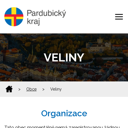
VELINY
>
Obce
>
Veliny
Organizace
Tato obec momentálně nemá zaregistrovanou žádnou