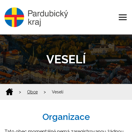
VESELÍ
>
Obce
>
Veselí
Organizace
Tato obec momentálně nemá zaregistrovanou žádnou