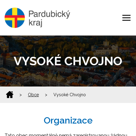
VYSOKÉ CHVOJNO
>
Obce
>
Vysoké Chvojno
Organizace
Tato obec momentálně nemá zaregistrovanou žádnou