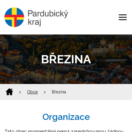
BŘEZINA
>
Obce
>
Březina
Organizace
Tato obec momentálně nemá zaregistrovanou žádnou