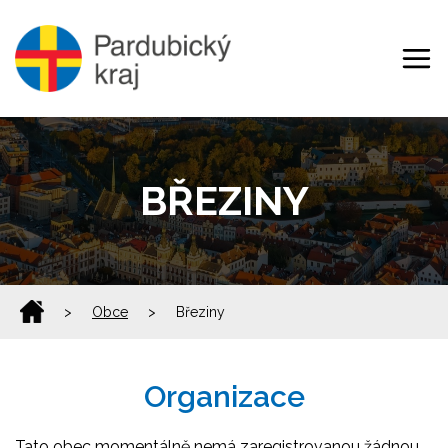
BŘEZINY
>
Obce
>
Březiny
Organizace
Tato obec momentálně nemá zaregistrovanou žádnou