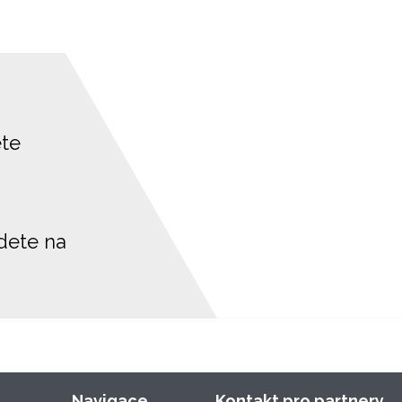
ete
jdete na
Navigace
Kontakt pro partnery