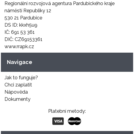
Regionální rozvojová agentura Pardubického kraje
náměstí Republiky 12
530 21 Pardubice
DS ID: kkxh5u9
IČ: 691 53 361
DIČ: CZ69153361
www.rrapk.cz
Navigace
Jak to funguje?
Chci zaplatit
Nápověda
Dokumenty
Platební metody: