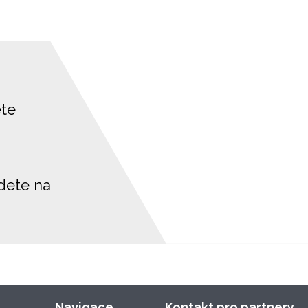
ete
jdete na
Navigace
Kontakt pro partnery