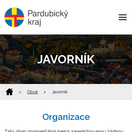
JAVORNÍK
>
Obce
>
Javorník
Organizace
Tato obec momentálně nemá zaregistrovanou žádnou