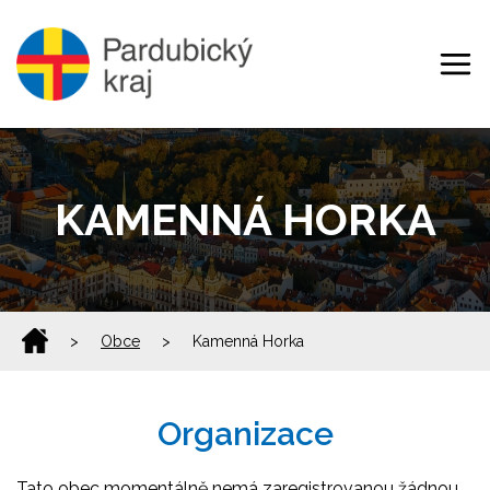
KAMENNÁ HORKA
>
Obce
>
Kamenná Horka
Organizace
Tato obec momentálně nemá zaregistrovanou žádnou