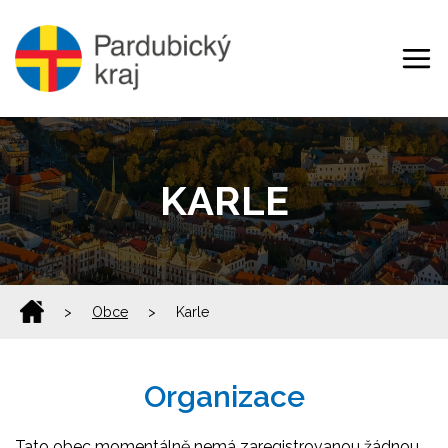
KARLE
>
Obce
>
Karle
Organizace
Tato obec momentálně nemá zaregistrovanou žádnou