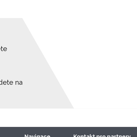
ete
jdete na
Navigace
Kontakt pro partnery