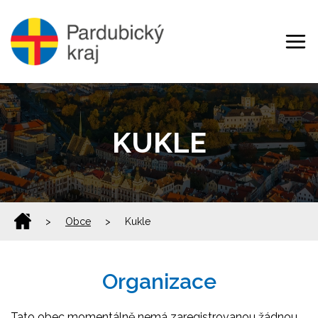
KUKLE
>
Obce
>
Kukle
Organizace
Tato obec momentálně nemá zaregistrovanou žádnou